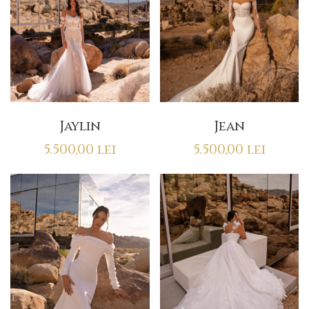
Jaylin
Jean
5.500,00
lei
5.500,00
lei