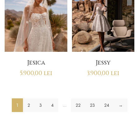
Jesica
Jessy
5.900,00
lei
3.900,00
lei
1
2
3
4
…
22
23
24
→