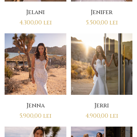
Jelani
Jenifer
4.300,00
lei
5.500,00
lei
Jenna
Jerri
5.900,00
lei
4.900,00
lei