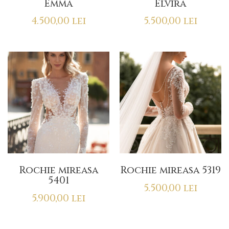
Emma
Elvira
4.500,00
lei
5.500,00
lei
Rochie mireasa
Rochie mireasa 5319
5401
5.500,00
lei
5.900,00
lei