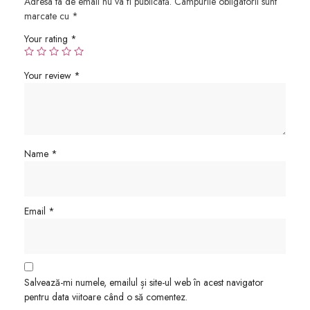
Adresa ta de email nu va fi publicată.
Câmpurile obligatorii sunt
marcate cu
*
Your rating
*
Your review
*
Name
*
Email
*
Salvează-mi numele, emailul și site-ul web în acest navigator
pentru data viitoare când o să comentez.