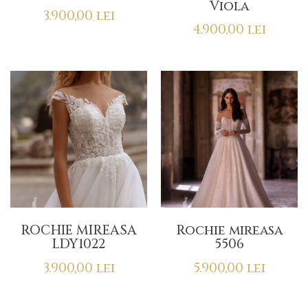
Viola
3.900,00
lei
4.900,00
lei
ROCHIE MIREASA
Rochie mireasa
LDY1022
5506
3.900,00
lei
5.900,00
lei