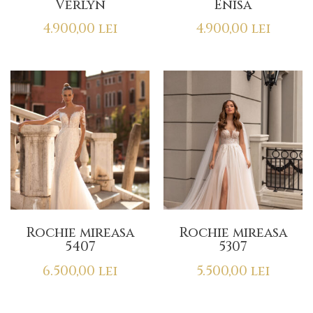
Verlyn
Enisa
4.900,00
lei
4.900,00
lei
Rochie mireasa
Rochie mireasa
5407
5307
6.500,00
lei
5.500,00
lei