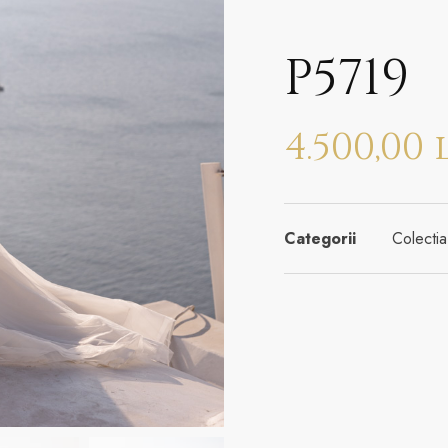
P5719
4.500,00
Categorii
Colect