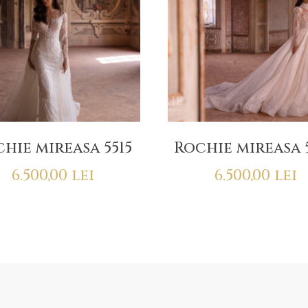
hie mireasa 5515
Rochie mireasa 
6.500,00
lei
6.500,00
lei