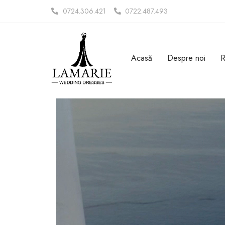
0724.306.421
0722.487.493
Acasă
Despre noi
R