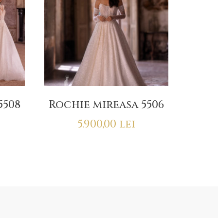
5508
Rochie mireasa 5506
5.900,00
lei