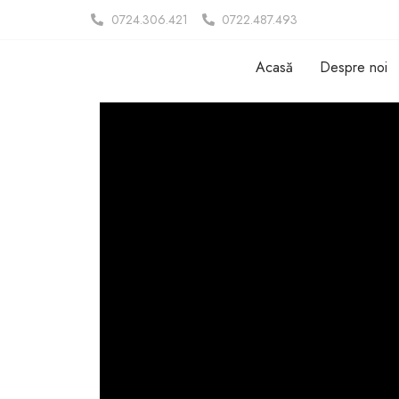
0724.306.421
0722.487.493
Acasă
Despre noi