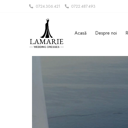
0724.306.421
0722.487.493
Acasă
Despre noi
R