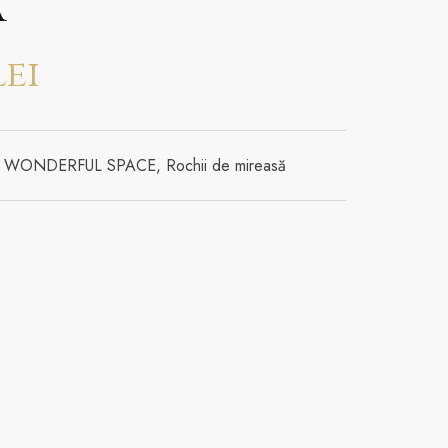
a
lei
ia WONDERFUL SPACE
,
Rochii de mireasă