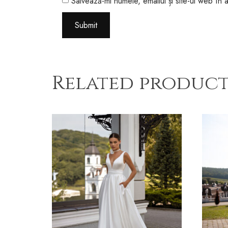
Salvează-mi numele, emailul și site-ul web în
Related product