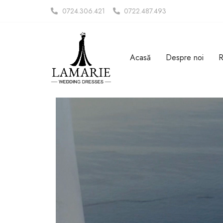
0724.306.421
0722.487.493
Acasă
Despre noi
R