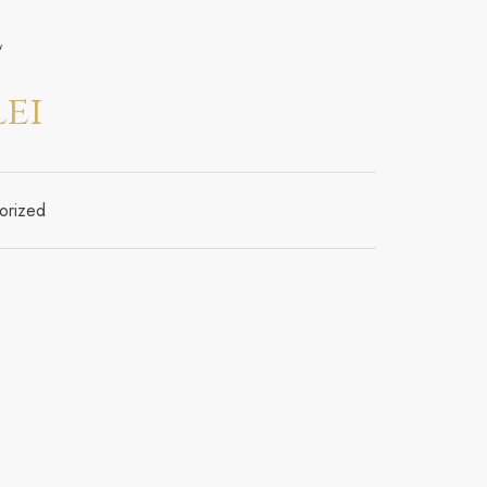
E
lei
orized