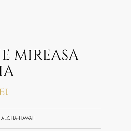
E MIREASA
IA
ei
ia ALOHA-HAWAII