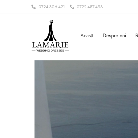
0724.306.421
0722.487.493
Acasă
Despre noi
R