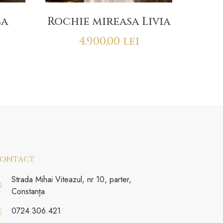
sa
Rochie mireasa Livia
4.900,00
lei
ontact
Strada Mihai Viteazul, nr 10, parter,
Constanța
0724.306.421